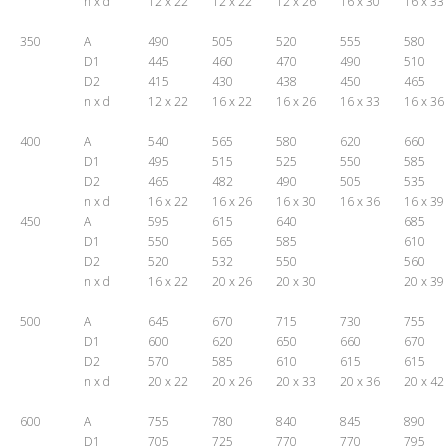
n x d
12 x 22
12 x 22
12 x 26
16 x 30
16 x 33
350
A
490
505
520
555
580
D1
445
460
470
490
510
D2
415
430
438
450
465
n x d
12 x 22
16 x 22
16 x 26
16 x 33
16 x 36
400
A
540
565
580
620
660
D1
495
515
525
550
585
D2
465
482
490
505
535
n x d
16 x 22
16 x 26
16 x 30
16 x 36
16 x 39
450
A
595
615
640
685
D1
550
565
585
610
D2
520
532
550
560
n x d
16 x 22
20 x 26
20 x 30
20 x 39
500
A
645
670
715
730
755
D1
600
620
650
660
670
D2
570
585
610
615
615
n x d
20 x 22
20 x 26
20 x 33
20 x 36
20 x 42
600
A
755
780
840
845
890
D1
705
725
770
770
795