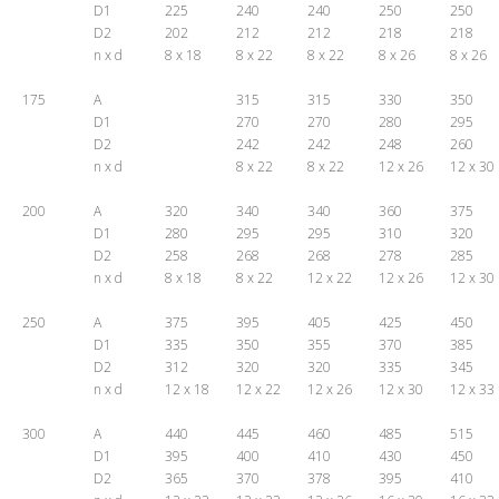
D1
225
240
240
250
250
D2
202
212
212
218
218
n x d
8 x 18
8 x 22
8 x 22
8 x 26
8 x 26
175
A
315
315
330
350
D1
270
270
280
295
D2
242
242
248
260
n x d
8 x 22
8 x 22
12 x 26
12 x 30
200
A
320
340
340
360
375
D1
280
295
295
310
320
D2
258
268
268
278
285
n x d
8 x 18
8 x 22
12 x 22
12 x 26
12 x 30
250
A
375
395
405
425
450
D1
335
350
355
370
385
D2
312
320
320
335
345
n x d
12 x 18
12 x 22
12 x 26
12 x 30
12 x 33
300
A
440
445
460
485
515
D1
395
400
410
430
450
D2
365
370
378
395
410