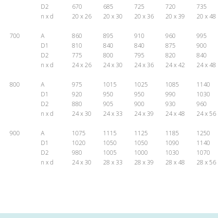
D2
670
685
725
720
735
n x d
20 x 26
20 x 30
20 x 36
20 x 39
20 x 48
700
A
860
895
910
960
995
D1
810
840
840
875
900
D2
775
800
795
820
840
n x d
24 x 26
24 x 30
24 x 36
24 x 42
24 x 48
800
A
975
1015
1025
1085
1140
D1
920
950
950
990
1030
D2
880
905
900
930
960
n x d
24 x 30
24 x 33
24 x 39
24 x 48
24 x 56
900
A
1075
1115
1125
1185
1250
D1
1020
1050
1050
1090
1140
D2
980
1005
1000
1030
1070
n x d
24 x 30
28 x 33
28 x 39
28 x 48
28 x 56