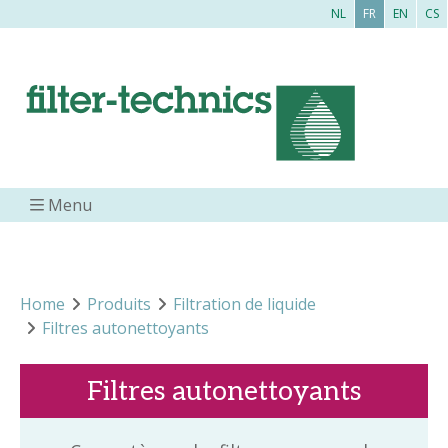
NL
FR
EN
CS
Menu
Home
Produits
Filtration de liquide
Filtres autonettoyants
Filtres autonettoyants