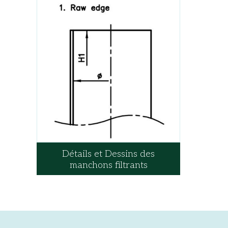
Détails et Dessins des
manchons filtrants