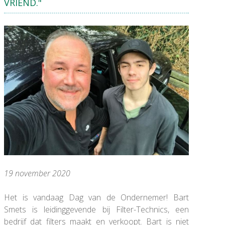
VRIEND."
19 november 2020
Het is vandaag Dag van de Ondernemer! Bart
Smets is leidinggevende bij Filter-Technics, een
bedrijf dat filters maakt en verkoopt. Bart is niet