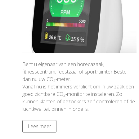
Bent u eigenaar van een horecazaak,
fitnesscentrum, feestzaal of sportruimte? Bestel
dan nu uw CO
-meter.
2
Vanaf nu is het immers verplicht om in uw zaak een
goed zichtbare CO
-monitor te installeren. Zo
2
kunnen klanten of bezoekers zelf controleren of de
luchtkwaliteit binnen in orde is.
Lees meer