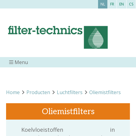
NL
FR
EN
CS
Menu
Home
Producten
Luchtfilters
Oliemistfilters
Oliemistfilters
Koelvloeistoffen in