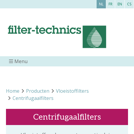
NL
FR
EN
CS
Menu
Home
Producten
Vloeistoffilters
Centrifugaalfilters
Centrifugaalfilters