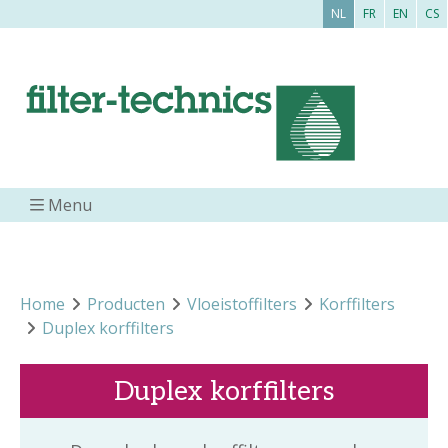
NL
FR
EN
CS
Menu
Home
Producten
Vloeistoffilters
Korffilters
Duplex korffilters
Duplex korffilters